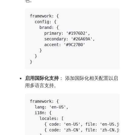
色。
framework
: {

config
: {

brand
: {

primary
: 
'#1976D2'
,

secondary
: 
'#26A69A'
,

accent
: 
'#9C27B0'
    }

  }

启用国际化支持
： 添加国际化相关配置以启
用多语言支持。
framework
: {

lang
: 
'en-US'
,

i18n
: {

locales
: [

      { 
code
: 
'en-US'
, 
file
: 
'en-US.js'
 },

      { 
code
: 
'zh-CN'
, 
file
: 
'zh-CN.js'
 }
