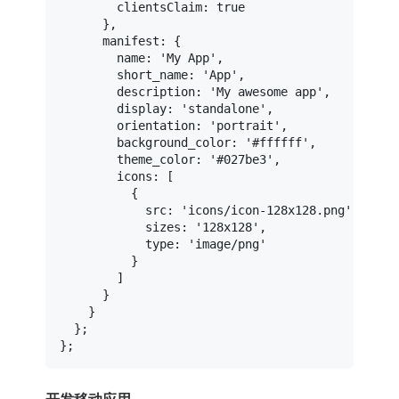
clientsClaim
: 
true
      },

manifest
: {

name
: 
'My App'
,

short_name
: 
'App'
,

description
: 
'My awesome app'
,

display
: 
'standalone'
,

orientation
: 
'portrait'
,

background_color
: 
'#ffffff'
,

theme_color
: 
'#027be3'
,

icons
: [

          {

src
: 
'icons/icon-128x128.png'
,

sizes
: 
'128x128'
,

type
: 
'image/png'
          }

        ]

      }

    }

  };
