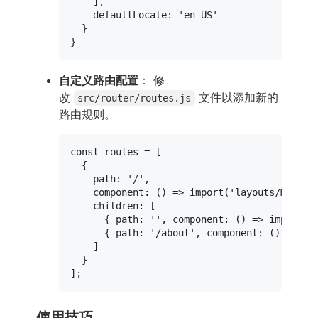
    ],

defaultLocale
: 
'en-US'
  }

自定义路由配置
： 修
改
文件以添加新的
src/router/routes.js
路由规则。
const
 routes = [

  {

path
: 
'/'
,

component
: 
() =>
import
(
'layouts/MainLa
children
: [

      { 
path
: 
''
, 
component
: 
() =>
import
(
'
      { 
path
: 
'/about'
, 
component
: 
() =>
im
    ]

  }

使用技巧