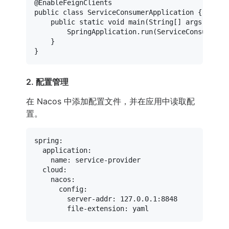
@EnableFeignClients
public
class
ServiceConsumerApplication
 {

public
static
void
main
(String[] args)
 {

        SpringApplication.run(ServiceConsumerApp
    }

2. 配置管理
在 Nacos 中添加配置文件，并在应用中读取配
置。
spring:
application:
name:
service-provider
cloud:
nacos:
config:
server-addr:
127.0
.0
.1
:8848
file-extension:
yaml