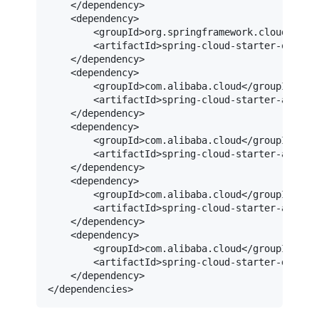
</
dependency
>
<
dependency
>
<
groupId
>
org.springframework.cloud
</
gro
<
artifactId
>
spring-cloud-starter-openfe
</
dependency
>
<
dependency
>
<
groupId
>
com.alibaba.cloud
</
groupId
>
<
artifactId
>
spring-cloud-starter-alibab
</
dependency
>
<
dependency
>
<
groupId
>
com.alibaba.cloud
</
groupId
>
<
artifactId
>
spring-cloud-starter-alibab
</
dependency
>
<
dependency
>
<
groupId
>
com.alibaba.cloud
</
groupId
>
<
artifactId
>
spring-cloud-starter-alibab
</
dependency
>
<
dependency
>
<
groupId
>
com.alibaba.cloud
</
groupId
>
<
artifactId
>
spring-cloud-starter-dubbo
<
</
dependency
>
</
dependencies
>