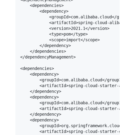
<
dependencies
>
<
dependency
>
<
groupId
>
com.alibaba.cloud
</
groupId
<
artifactId
>
spring-cloud-alibaba-de
<
version
>
2021.1
</
version
>
<
type
>
pom
</
type
>
<
scope
>
import
</
scope
>
</
dependency
>
</
dependencies
>
</
dependencyManagement
>
<
dependencies
>
<
dependency
>
<
groupId
>
com.alibaba.cloud
</
groupId
>
<
artifactId
>
spring-cloud-starter-alibab
</
dependency
>
<
dependency
>
<
groupId
>
com.alibaba.cloud
</
groupId
>
<
artifactId
>
spring-cloud-starter-alibab
</
dependency
>
<
dependency
>
<
groupId
>
org.springframework.cloud
</
gro
<
artifactId
>
spring-cloud-starter-gatewa