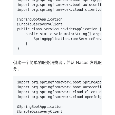
import
import
 org.springframework.cloud.client.discover
@SpringBootApplication
@EnableDiscoveryClient
public
class
ServiceProviderApplication
 {

public
static
void
main
(String[] args)
 {

        SpringApplication.run(ServiceProviderApp
    }

创建一个简单的服务消费者，并从 Nacos 发现服
务。
import
import
import
import
 org.springframework.cloud.openfeign.Enabl
@SpringBootApplication
@EnableDiscoveryClient