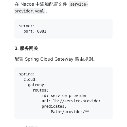
在 Nacos 中添加配置文件
service-
。
provider.yaml
server:
port:
8081
3. 服务网关
配置 Spring Cloud Gateway 路由规则。
spring:
cloud:
gateway:
routes:
-
id:
service-provider
uri:
lb://service-provider
predicates:
-
Path=/provider/**