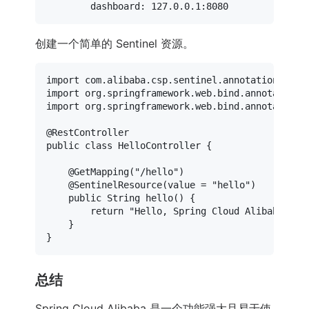
dashboard:
127.0
.0
.1
:8080
创建一个简单的 Sentinel 资源。
import
import
import
 org.springframework.web.bind.annotation.R
@RestController
public
class
HelloController
 {

@GetMapping("/hello")
@SentinelResource(value = "hello")
public
 String 
hello
()
 {

return
"Hello, Spring Cloud Alibaba!"
;

    }

总结
Spring Cloud Alibaba 是一个功能强大且易于使