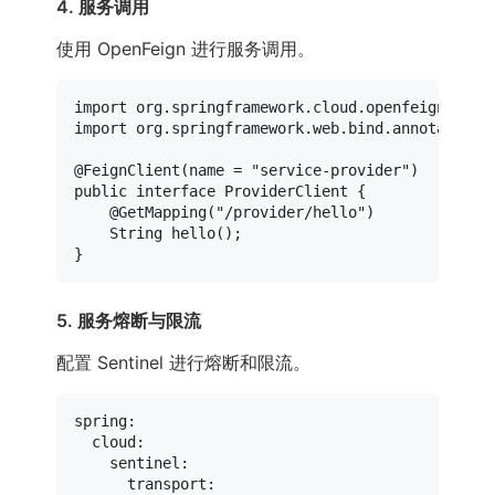
4. 服务调用
使用 OpenFeign 进行服务调用。
import
import
 org.springframework.web.bind.annotation.G
@FeignClient(name = "service-provider")
public
interface
ProviderClient
 {

@GetMapping("/provider/hello")
    String 
hello
()
;

5. 服务熔断与限流
配置 Sentinel 进行熔断和限流。
spring:
cloud:
sentinel:
transport: