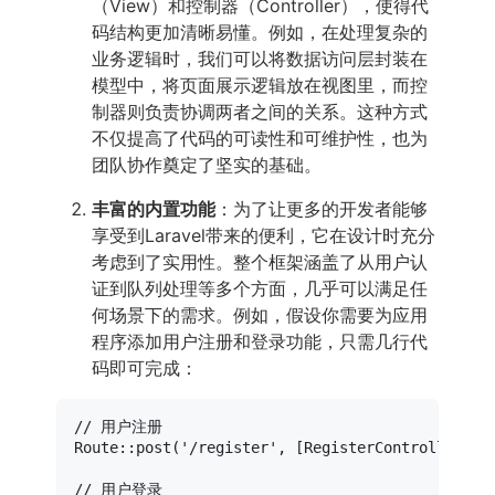
（View）和控制器（Controller），使得代
码结构更加清晰易懂。例如，在处理复杂的
业务逻辑时，我们可以将数据访问层封装在
模型中，将页面展示逻辑放在视图里，而控
制器则负责协调两者之间的关系。这种方式
不仅提高了代码的可读性和可维护性，也为
团队协作奠定了坚实的基础。
丰富的内置功能
：为了让更多的开发者能够
享受到Laravel带来的便利，它在设计时充分
考虑到了实用性。整个框架涵盖了从用户认
证到队列处理等多个方面，几乎可以满足任
何场景下的需求。例如，假设你需要为应用
程序添加用户注册和登录功能，只需几行代
码即可完成：
// 用户注册
Route
::
post
(
'/register'
, [
RegisterController
::
c
// 用户登录