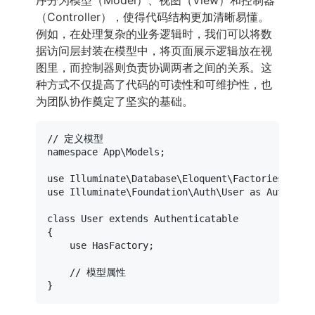
（Controller），使得代码结构更加清晰易懂。
例如，在处理复杂的业务逻辑时，我们可以将数
据访问层封装在模型中，将页面展示逻辑放在视
图里，而控制器则负责协调两者之间的关系。这
种方式不仅提高了代码的可读性和可维护性，也
为团队协作奠定了坚实的基础。
// 定义模型
namespace
App
\
Models
;

use
Illuminate
\
Database
\
Eloquent
\
Factories
\
HasF
use
Illuminate
\
Foundation
\
Auth
\
User
as
Authenti
class
User
extends
Authenticatable
{

use
HasFactory
;

// 模型属性